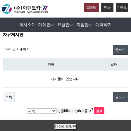
월렌트
메뉴
이벤트
회사소개
대여안내
요금안내
지점안내
예약하기
자유게시판
Total 0건
1 페이지
글쓰기
제목
날짜
게시물이 없습니다.
목록
글쓰기
대여이용약관