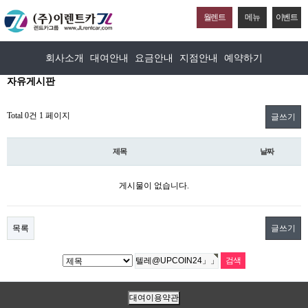
월렌트
메뉴
이벤트
회사소개
대여안내
요금안내
지점안내
예약하기
자유게시판
Total 0건
1 페이지
글쓰기
제목
날짜
게시물이 없습니다.
목록
글쓰기
대여이용약관