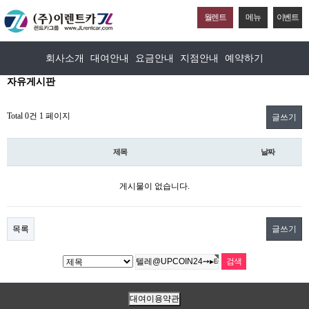
월렌트
메뉴
이벤트
회사소개
대여안내
요금안내
지점안내
예약하기
자유게시판
Total 0건
1 페이지
글쓰기
제목
날짜
게시물이 없습니다.
목록
글쓰기
대여이용약관