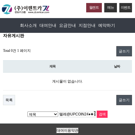
월렌트
메뉴
이벤트
회사소개
대여안내
요금안내
지점안내
예약하기
자유게시판
Total 0건
1 페이지
글쓰기
제목
날짜
게시물이 없습니다.
목록
글쓰기
대여이용약관