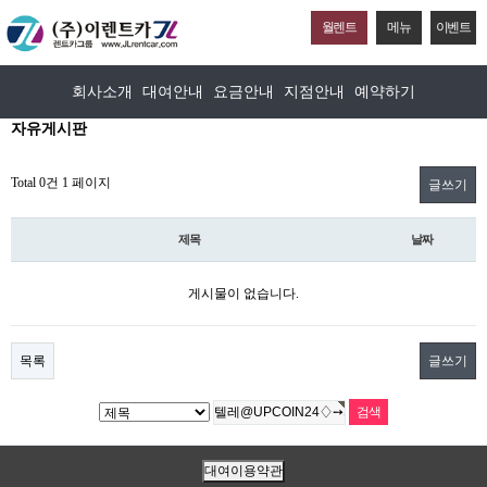
월렌트
메뉴
이벤트
회사소개
대여안내
요금안내
지점안내
예약하기
자유게시판
Total 0건
1 페이지
글쓰기
제목
날짜
게시물이 없습니다.
목록
글쓰기
대여이용약관