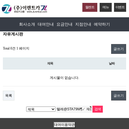
월렌트
메뉴
이벤트
회사소개
대여안내
요금안내
지점안내
예약하기
자유게시판
Total 0건
1 페이지
글쓰기
제목
날짜
게시물이 없습니다.
목록
글쓰기
대여이용약관