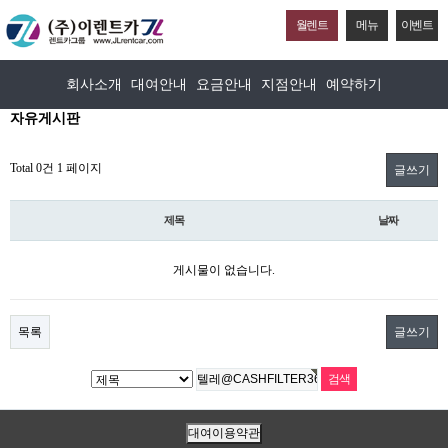
월렌트
메뉴
이벤트
회사소개
대여안내
요금안내
지점안내
예약하기
자유게시판
Total 0건
1 페이지
글쓰기
제목
날짜
게시물이 없습니다.
목록
글쓰기
대여이용약관