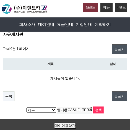
월렌트
메뉴
이벤트
회사소개
대여안내
요금안내
지점안내
예약하기
자유게시판
Total 0건
1 페이지
글쓰기
제목
날짜
게시물이 없습니다.
목록
글쓰기
대여이용약관