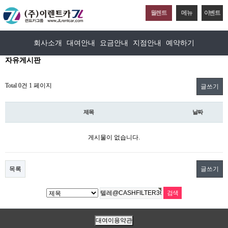
월렌트
메뉴
이벤트
회사소개
대여안내
요금안내
지점안내
예약하기
자유게시판
Total 0건
1 페이지
글쓰기
제목
날짜
게시물이 없습니다.
목록
글쓰기
대여이용약관