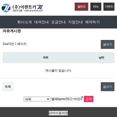
월렌트
메뉴
이벤트
회사소개
대여안내
요금안내
지점안내
예약하기
자유게시판
Total 0건
1 페이지
글쓰기
제목
날짜
게시물이 없습니다.
목록
글쓰기
대여이용약관