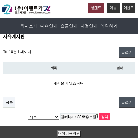
월렌트
메뉴
이벤트
회사소개
대여안내
요금안내
지점안내
예약하기
자유게시판
Total 0건
1 페이지
글쓰기
제목
날짜
게시물이 없습니다.
목록
글쓰기
대여이용약관