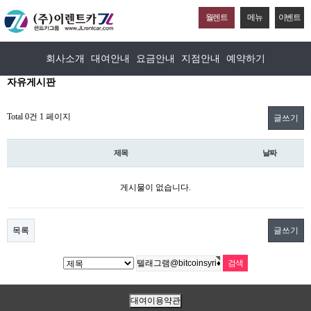
월렌트
메뉴
이벤트
회사소개
대여안내
요금안내
지점안내
예약하기
자유게시판
Total 0건
1 페이지
글쓰기
제목
날짜
게시물이 없습니다.
목록
글쓰기
대여이용약관